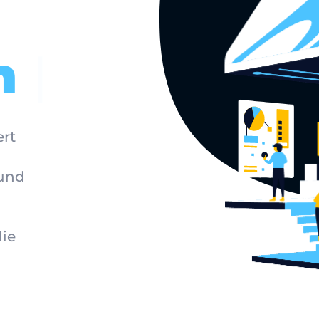
rt
 und
ie