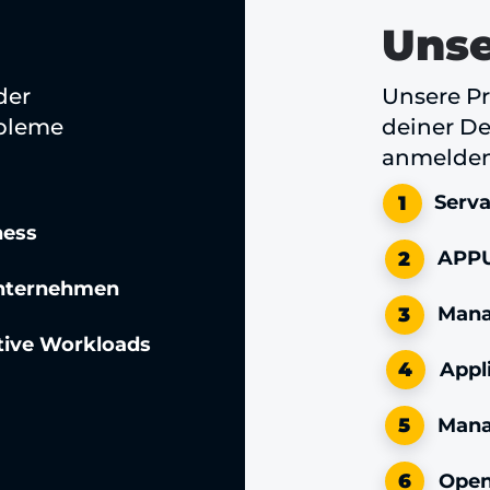
Unse
der
Unsere Pr
obleme
deiner De
anmelden
Serva
1
ness
APP
2
Unternehmen
Mana
3
tive Workloads
Appl
4
Mana
5
Open
6