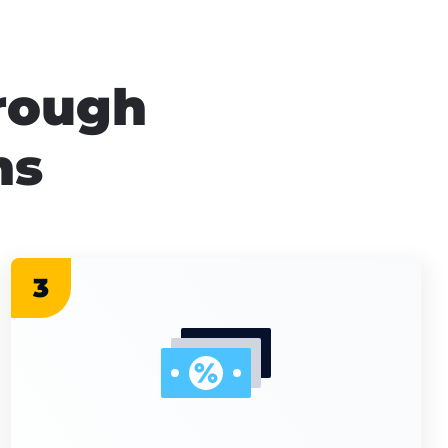
hrough
ns
3