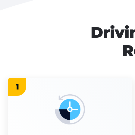
Drivi
R
1