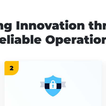
ng Innovation t
eliable Operatio
2