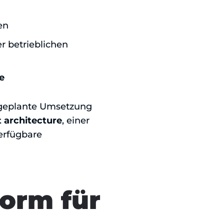
en
r betrieblichen
e
e geplante Umsetzung
 architecture
, einer
erfügbare
form für