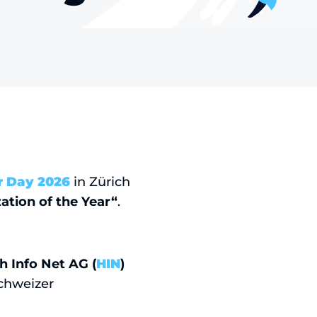
r Day 2026
in Zürich
ation of the Year“
.
h Info Net AG (
HIN
)
Schweizer