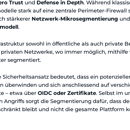
ero Trust
und
Defense in Depth
. Während klassi
elle stark auf eine zentrale Perimeter-Firewall s
ch stärkerer
Netzwerk-Mikrosegmentierung
und
smodell
.
astruktur sowohl in öffentliche als auch private Be
 privaten Netzwerke, wo immer möglich, mithilfe
er segmentiert.
 Sicherheitsansatz bedeutet, dass ein potenzielle
 überwinden und sich anschliessend auf versc
te – etwa über
OIDC oder Zertifikate
. Selbst im 
en Angriffs sorgt die Segmentierung dafür, dass der
chränkt bleibt und nicht die gesamte Plattform 