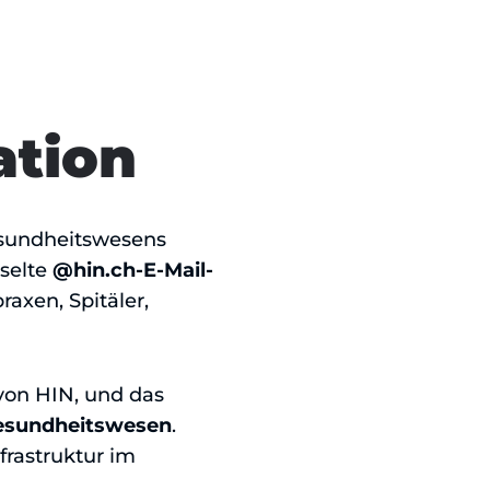
tion
Gesundheitswesens
sselte
@hin.ch-E-Mail-
axen, Spitäler,
von HIN, und das
Gesundheitswesen
.
frastruktur im