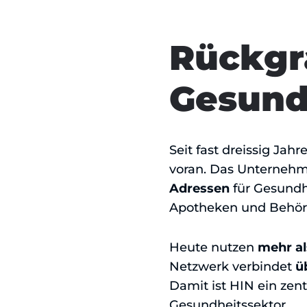
Rückgra
Gesund
Seit fast dreissig Jah
voran. Das Unternehme
Adressen
für Gesundh
Apotheken und Behörd
Heute nutzen
mehr al
Netzwerk verbindet
ü
Damit ist HIN ein zen
Gesundheitssektor.