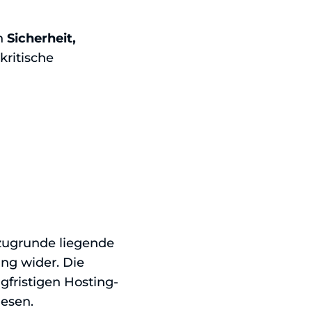
an
Sicherheit,
kritische
 zugrunde liegende
ng wider. Die
fristigen Hosting-
iesen.