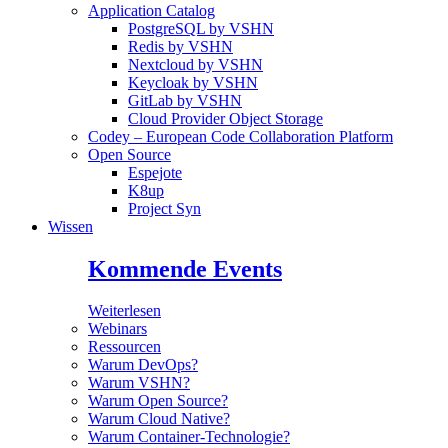
Application Catalog
PostgreSQL by VSHN
Redis by VSHN
Nextcloud by VSHN
Keycloak by VSHN
GitLab by VSHN
Cloud Provider Object Storage
Codey – European Code Collaboration Platform
Open Source
Espejote
K8up
Project Syn
Wissen
Kommende Events
Weiterlesen
Webinars
Ressourcen
Warum DevOps?
Warum VSHN?
Warum Open Source?
Warum Cloud Native?
Warum Container-Technologie?