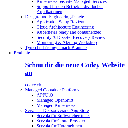
Kubernetes-basierte Managed Services
Support für den Betrieb individueller
Applikationen
Design- und Engineering-Pakete
Application Setup Review
Cloud Architecture Engineering
Kubernetes-ready and containerized
Security & Disaster Recovery Review
Monitoring & Alerting Workshop
Typische Lösungen nach Branche
Produkte
Schau dir die neue Codey Website
an
codey.ch
Managed Container Platforms
APPUiO
Managed OpenShift
Managed Kubernetes
Servala – Der souveräne App Store
Servala für Softwarehersteller
Servala für Cloud Provider
Servala für Unternehmen