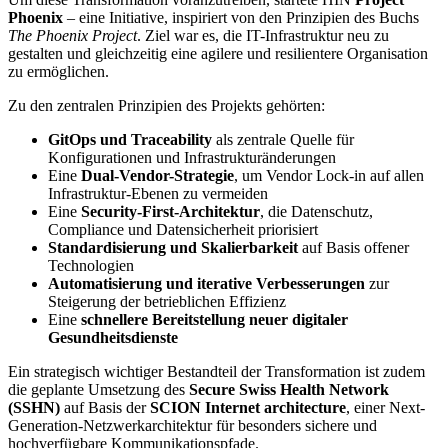
Phoenix
– eine Initiative, inspiriert von den Prinzipien des Buchs
The Phoenix Project
. Ziel war es, die IT-Infrastruktur neu zu
gestalten und gleichzeitig eine agilere und resilientere Organisation
zu ermöglichen.
Zu den zentralen Prinzipien des Projekts gehörten:
GitOps und Traceability
als zentrale Quelle für
Konfigurationen und Infrastrukturänderungen
Eine
Dual-Vendor-Strategie
, um Vendor Lock-in auf allen
Infrastruktur-Ebenen zu vermeiden
Eine
Security-First-Architektur
, die Datenschutz,
Compliance und Datensicherheit priorisiert
Standardisierung und Skalierbarkeit
auf Basis offener
Technologien
Automatisierung und iterative Verbesserungen
zur
Steigerung der betrieblichen Effizienz
Eine
schnellere Bereitstellung neuer digitaler
Gesundheitsdienste
Ein strategisch wichtiger Bestandteil der Transformation ist zudem
die geplante Umsetzung des
Secure Swiss Health Network
(SSHN)
auf Basis der
SCION Internet architecture
, einer Next-
Generation-Netzwerkarchitektur für besonders sichere und
hochverfügbare Kommunikationspfade.