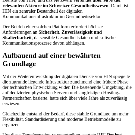
Dienste von HIN, und das Netzwerk verbindet
über 90% der
relevanten Akteure im Schweizer Gesundheitswesen
. Damit ist
HIN ein zentraler Bestandteil der digitalen
Kommunikationsinfrastruktur im Gesundheitssektor.
Der Betrieb einer solchen Plattform erfordert höchste
Anforderungen an
Sicherheit, Zuverlässigkeit und
Skalierbarkeit
, da sensible Gesundheitsdaten und kritische
Kommunikationsprozesse davon abhängen.
Aufbauend auf einer bewährten
Grundlage
Mit der Weiterentwicklung der digitalen Dienste von HIN spiegelte
die zugrunde liegende Infrastruktur zunehmend eine frühere Phase
der technischen Entwicklung wider. Die bestehende Umgebung, die
auf dedizierten physischen Servern und langfristigen Hosting-
Partnerschaften basierte, hatte sich über viele Jahre als zuverlässig
erwiesen.
Gleichzeitig entstand der Bedarf, diese stabile Grundlage um mehr
Flexibilität, Standardisierung und moderne Betriebsmodelle zu
ergänzen.
Um diese Transformation voranzutreiben, startete HIN
Project