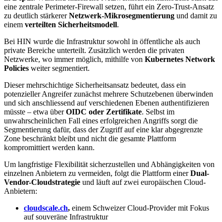
eine zentrale Perimeter-Firewall setzen, führt ein Zero-Trust-Ansatz
zu deutlich stärkerer
Netzwerk-Mikrosegmentierung
und damit zu
einem
verteilten Sicherheitsmodell
.
Bei HIN wurde die Infrastruktur sowohl in öffentliche als auch
private Bereiche unterteilt. Zusätzlich werden die privaten
Netzwerke, wo immer möglich, mithilfe von
Kubernetes Network
Policies
weiter segmentiert.
Dieser mehrschichtige Sicherheitsansatz bedeutet, dass ein
potenzieller Angreifer zunächst mehrere Schutzebenen überwinden
und sich anschliessend auf verschiedenen Ebenen authentifizieren
müsste – etwa über
OIDC oder Zertifikate
. Selbst im
unwahrscheinlichen Fall eines erfolgreichen Angriffs sorgt die
Segmentierung dafür, dass der Zugriff auf eine klar abgegrenzte
Zone beschränkt bleibt und nicht die gesamte Plattform
kompromittiert werden kann.
Um langfristige Flexibilität sicherzustellen und Abhängigkeiten von
einzelnen Anbietern zu vermeiden, folgt die Plattform einer
Dual-
Vendor-Cloudstrategie
und läuft auf zwei europäischen Cloud-
Anbietern:
cloudscale.ch
,
einem Schweizer Cloud-Provider mit Fokus
auf souveräne Infrastruktur