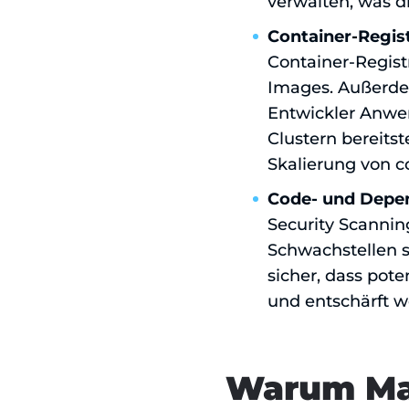
verwalten, was d
Container-Regis
Container-Regist
Images. Außerdem
Entwickler Anwen
Clustern bereits
Skalierung von 
Code- und Depe
Security Scanni
Schwachstellen s
sicher, dass pote
und entschärft w
Warum Ma