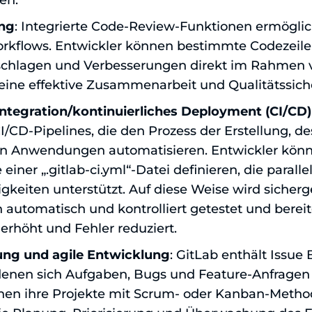
en.
ng
: Integrierte Code-Review-Funktionen ermöglic
rkflows. Entwickler können bestimmte Codezeil
chlagen und Verbesserungen direkt im Rahmen 
 eine effektive Zusammenarbeit und Qualitätssiche
Integration/kontinuierliches Deployment (CI/CD)
I/CD-Pipelines, die den Prozess der Erstellung, d
on Anwendungen automatisieren. Entwickler könn
e einer „.gitlab-ci.yml“-Datei definieren, die paral
keiten unterstützt. Auf diese Weise wird sicherge
utomatisch und kontrolliert getestet und bereit
 erhöht und Fehler reduziert.
ng und agile Entwicklung
: GitLab enthält Issue
denen sich Aufgaben, Bugs und Feature-Anfragen 
en ihre Projekte mit Scrum- oder Kanban-Method