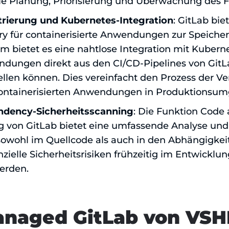
ie Planung, Priorisierung und Überwachung des For
trierung und Kubernetes-Integration
: GitLab bie
ry für containerisierte Anwendungen zur Speiche
 bietet es eine nahtlose Integration mit Kuberne
dungen direkt aus den CI/CD-Pipelines von GitL
tellen können. Dies vereinfacht den Prozess der 
containerisierten Anwendungen in Produktionsu
ndency-Sicherheitsscanning
: Die Funktion Cod
ng von GitLab bietet eine umfassende Analyse un
owohl im Quellcode als auch in den Abhängigkeit
nzielle Sicherheitsrisiken frühzeitig im Entwicklung
erden.
naged GitLab von VS