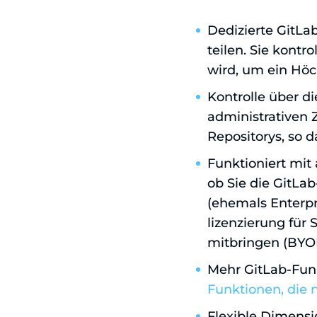
Dedizierte GitLa
teilen. Sie kontr
wird, um ein Hö
Kontrolle über d
administrativen 
Repositorys, so 
Funktioniert mit
ob Sie die GitLa
(ehemals Enterpr
lizenzierung für
mitbringen (BYOL
Mehr GitLab-Funk
Funktionen, die 
Flexible Dimensio