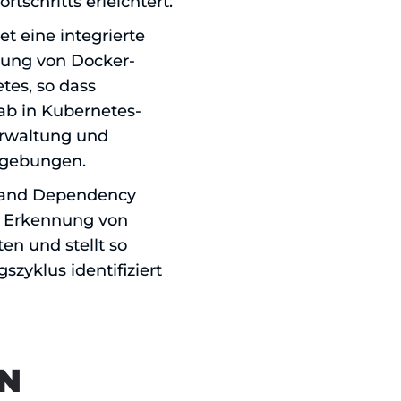
tschritts erleichtert.
tet eine integrierte
rung von Docker-
tes, so dass
ab in Kubernetes-
Verwaltung und
mgebungen.
e and Dependency
d Erkennung von
en und stellt so
szyklus identifiziert
HN