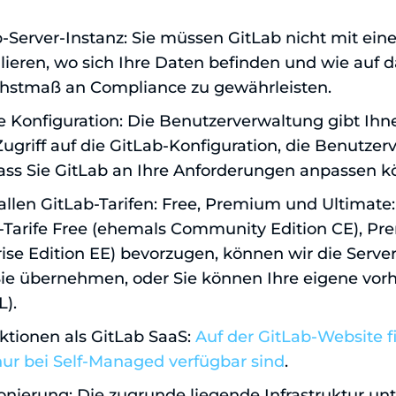
b-Server-Instanz: Sie müssen GitLab nicht mit e
ollieren, wo sich Ihre Daten befinden und wie auf 
chstmaß an Compliance zu gewährleisten.
ie Konfiguration: Die Benutzerverwaltung gibt Ihn
Zugriff auf die GitLab-Konfiguration, die Benutze
dass Sie GitLab an Ihre Anforderungen anpassen k
 allen GitLab-Tarifen: Free, Premium und Ultimat
b-Tarife Free (ehemals Community Edition CE), P
ise Edition EE) bevorzugen, können wir die Serve
 Sie übernehmen, oder Sie können Ihre eigene vo
).
tionen als GitLab SaaS:
Auf der GitLab-Website f
nur bei Self-Managed verfügbar sind
.
nierung: Die zugrunde liegende Infrastruktur unte