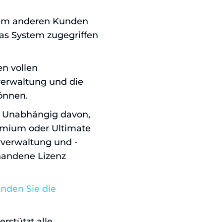
inem anderen Kunden
das System zugegriffen
en vollen
rverwaltung und die
önnen.
e: Unabhängig davon,
remium oder Ultimate
rverwaltung und -
rhandene Lizenz
inden Sie die
rstützt alle