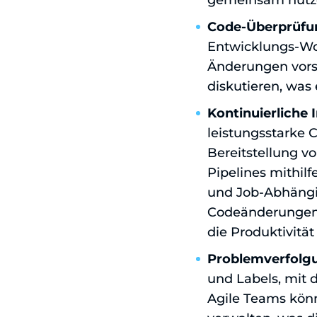
gemeinsam nutz
Code-Überprüfu
Entwicklungs-Wo
Änderungen vors
diskutieren, was
Kontinuierliche 
leistungsstarke C
Bereitstellung v
Pipelines mithilf
und Job-Abhängig
Codeänderungen a
die Produktivität
Problemverfolgu
und Labels, mit 
Agile Teams könn