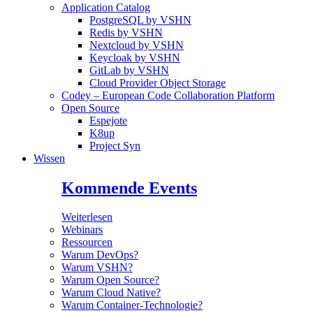
Application Catalog
PostgreSQL by VSHN
Redis by VSHN
Nextcloud by VSHN
Keycloak by VSHN
GitLab by VSHN
Cloud Provider Object Storage
Codey – European Code Collaboration Platform
Open Source
Espejote
K8up
Project Syn
Wissen
Kommende Events
Weiterlesen
Webinars
Ressourcen
Warum DevOps?
Warum VSHN?
Warum Open Source?
Warum Cloud Native?
Warum Container-Technologie?