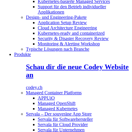
Kubernetes-basierte Managed Services
Support für den Betrieb individueller
Applikationen
Design- und Engineering-Pakete
Application Setup Review
Cloud Architecture Engineering
Kubernetes-ready and containerized
Security & Disaster Recovery Review
Monitoring & Alerting Workshop
Typische Lösungen nach Branche
Produkte
Schau dir die neue Codey Website
an
codey.ch
Managed Container Platforms
APPUiO
Managed OpenShift
Managed Kubernetes
Servala – Der souveräne App Store
Servala für Softwarehersteller
Servala für Cloud Provider
Servala für Unternehmen