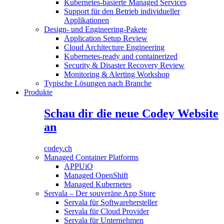
Kubernetes-basierte Managed Services
Support für den Betrieb individueller
Applikationen
Design- und Engineering-Pakete
Application Setup Review
Cloud Architecture Engineering
Kubernetes-ready and containerized
Security & Disaster Recovery Review
Monitoring & Alerting Workshop
Typische Lösungen nach Branche
Produkte
Schau dir die neue Codey Website
an
codey.ch
Managed Container Platforms
APPUiO
Managed OpenShift
Managed Kubernetes
Servala – Der souveräne App Store
Servala für Softwarehersteller
Servala für Cloud Provider
Servala für Unternehmen