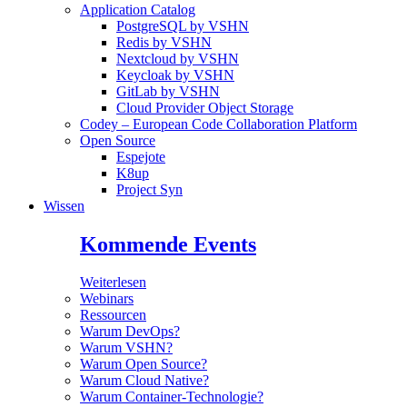
Application Catalog
PostgreSQL by VSHN
Redis by VSHN
Nextcloud by VSHN
Keycloak by VSHN
GitLab by VSHN
Cloud Provider Object Storage
Codey – European Code Collaboration Platform
Open Source
Espejote
K8up
Project Syn
Wissen
Kommende Events
Weiterlesen
Webinars
Ressourcen
Warum DevOps?
Warum VSHN?
Warum Open Source?
Warum Cloud Native?
Warum Container-Technologie?