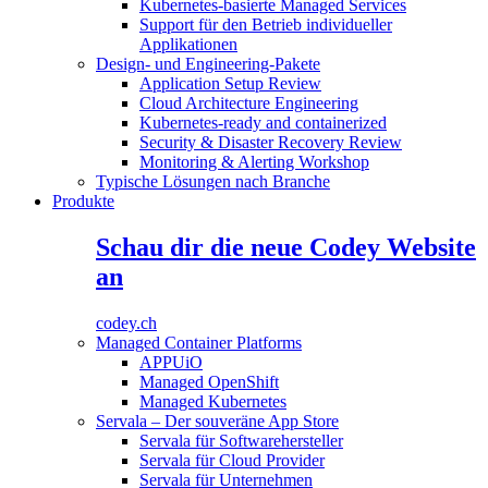
Kubernetes-basierte Managed Services
Support für den Betrieb individueller
Applikationen
Design- und Engineering-Pakete
Application Setup Review
Cloud Architecture Engineering
Kubernetes-ready and containerized
Security & Disaster Recovery Review
Monitoring & Alerting Workshop
Typische Lösungen nach Branche
Produkte
Schau dir die neue Codey Website
an
codey.ch
Managed Container Platforms
APPUiO
Managed OpenShift
Managed Kubernetes
Servala – Der souveräne App Store
Servala für Softwarehersteller
Servala für Cloud Provider
Servala für Unternehmen