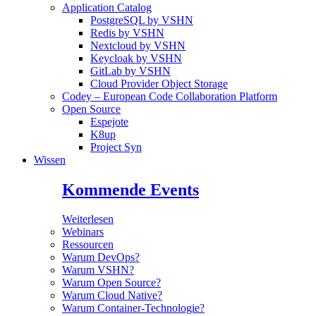
Application Catalog
PostgreSQL by VSHN
Redis by VSHN
Nextcloud by VSHN
Keycloak by VSHN
GitLab by VSHN
Cloud Provider Object Storage
Codey – European Code Collaboration Platform
Open Source
Espejote
K8up
Project Syn
Wissen
Kommende Events
Weiterlesen
Webinars
Ressourcen
Warum DevOps?
Warum VSHN?
Warum Open Source?
Warum Cloud Native?
Warum Container-Technologie?