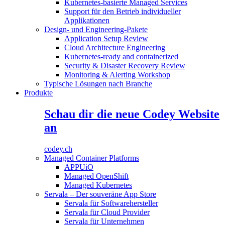
Kubernetes-basierte Managed Services
Support für den Betrieb individueller
Applikationen
Design- und Engineering-Pakete
Application Setup Review
Cloud Architecture Engineering
Kubernetes-ready and containerized
Security & Disaster Recovery Review
Monitoring & Alerting Workshop
Typische Lösungen nach Branche
Produkte
Schau dir die neue Codey Website
an
codey.ch
Managed Container Platforms
APPUiO
Managed OpenShift
Managed Kubernetes
Servala – Der souveräne App Store
Servala für Softwarehersteller
Servala für Cloud Provider
Servala für Unternehmen