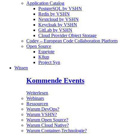
Application Catalog
PostgreSQL by VSHN
Redis by VSHN
Nextcloud by VSHN
Keycloak by VSHN
GitLab by VSHN
Cloud Provider Object Storage
Codey – European Code Collaboration Platform
Open Source
Espejote
K8up
Project Syn
Wissen
Kommende Events
Weiterlesen
Webinars
Ressourcen
Warum DevOps?
Warum VSHN?
Warum Open Source?
Warum Cloud Native?
Warum Container-Technologie?