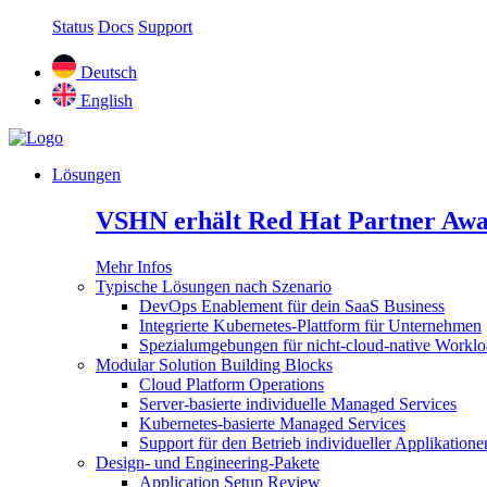
Status
Docs
Support
Deutsch
English
Lösungen
VSHN erhält Red Hat Partner Awa
Mehr Infos
Typische Lösungen nach Szenario
DevOps Enablement für dein SaaS Business
Integrierte Kubernetes-Plattform für Unternehmen
Spezialumgebungen für nicht-cloud-native Worklo
Modular Solution Building Blocks
Cloud Platform Operations
Server-basierte individuelle Managed Services
Kubernetes-basierte Managed Services
Support für den Betrieb individueller Applikatione
Design- und Engineering-Pakete
Application Setup Review