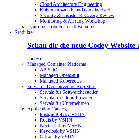
Cloud Architecture Engineering
Kubernetes-ready and containerized
Security & Disaster Recovery Review
Monitoring & Alerting Workshop
Typische Lösungen nach Branche
Produkte
Schau dir die neue Codey Website 
codey.ch
Managed Container Platforms
APPUiO
Managed OpenShift
Managed Kubernetes
Servala – Der souveräne App Store
Servala für Softwarehersteller
Servala für Cloud Provider
Servala für Unternehmen
Application Catalog
PostgreSQL by VSHN
Redis by VSHN
Nextcloud by VSHN
Keycloak by VSHN
GitLab by VSHN