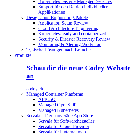
Kubernetes-basierte Managed Services
Support für den Betrieb individueller
Applikationen
Design- und Engineering-Pakete
Application Setup Review
Cloud Architecture Engineering
Kubernetes-ready and containerized
Security & Disaster Recovery Review
Monitoring & Alerting Workshop
Typische Lösungen nach Branche
Produkte
Schau dir die neue Codey Website
an
codey.ch
Managed Container Platforms
APPUiO
Managed OpenShift
Managed Kubernetes
Servala – Der souveräne App Store
Servala für Softwarehersteller
Servala für Cloud Provider
Servala für Unternehmen