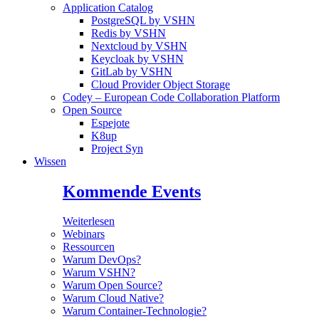
Application Catalog
PostgreSQL by VSHN
Redis by VSHN
Nextcloud by VSHN
Keycloak by VSHN
GitLab by VSHN
Cloud Provider Object Storage
Codey – European Code Collaboration Platform
Open Source
Espejote
K8up
Project Syn
Wissen
Kommende Events
Weiterlesen
Webinars
Ressourcen
Warum DevOps?
Warum VSHN?
Warum Open Source?
Warum Cloud Native?
Warum Container-Technologie?