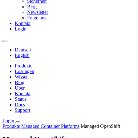
Sicherheit
Blog
Newsletter
Folge uns
Kontakt
Login
Deutsch
English
Produkte
Lösungen
Wissen
Blog
Über
Kontakt
Status
Docs
Support
Login
Produkte
Managed Container Platforms
Managed OpenShift