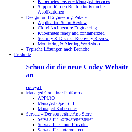
Kubernetes-basierte Managed Services
Support für den Betrieb individueller
Applikationen
Design- und Engineering-Pakete
Application Setup Review
Cloud Architecture Engineering
Kubernetes-ready and containerized
Security & Disaster Recovery Review
Monitoring & Alerting Workshop
Typische Lösungen nach Branche
Produkte
Schau dir die neue Codey Website
an
codey.ch
Managed Container Platforms
APPUiO
Managed OpenShift
Managed Kubernetes
Servala – Der souveräne App Store
Servala für Softwarehersteller
Servala für Cloud Provider
Servala für Unternehmen