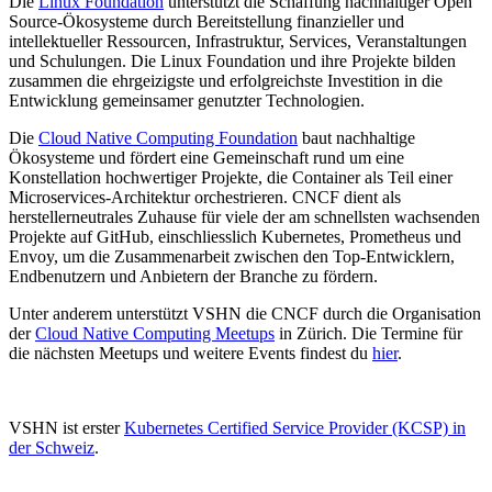
Die
Linux Foundation
unterstützt die Schaffung nachhaltiger Open
Source-Ökosysteme durch Bereitstellung finanzieller und
intellektueller Ressourcen, Infrastruktur, Services, Veranstaltungen
und Schulungen. Die Linux Foundation und ihre Projekte bilden
zusammen die ehrgeizigste und erfolgreichste Investition in die
Entwicklung gemeinsamer genutzter Technologien.
Die
Cloud Native Computing Foundation
baut nachhaltige
Ökosysteme und fördert eine Gemeinschaft rund um eine
Konstellation hochwertiger Projekte, die Container als Teil einer
Microservices-Architektur orchestrieren. CNCF dient als
herstellerneutrales Zuhause für viele der am schnellsten wachsenden
Projekte auf GitHub, einschliesslich Kubernetes, Prometheus und
Envoy, um die Zusammenarbeit zwischen den Top-Entwicklern,
Endbenutzern und Anbietern der Branche zu fördern.
Unter anderem unterstützt VSHN die CNCF durch die Organisation
der
Cloud Native Computing Meetups
in Zürich. Die Termine für
die nächsten Meetups und weitere Events findest du
hier
.
VSHN ist erster
Kubernetes Certified Service Provider (KCSP) in
der Schweiz
.