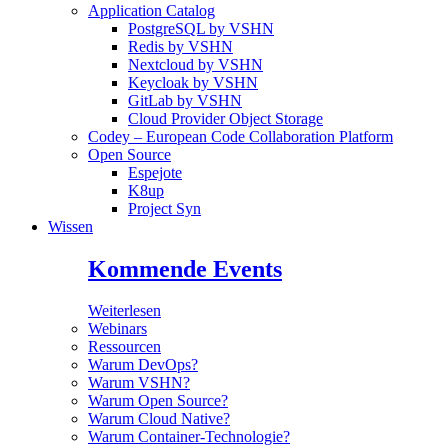
Application Catalog
PostgreSQL by VSHN
Redis by VSHN
Nextcloud by VSHN
Keycloak by VSHN
GitLab by VSHN
Cloud Provider Object Storage
Codey – European Code Collaboration Platform
Open Source
Espejote
K8up
Project Syn
Wissen
Kommende Events
Weiterlesen
Webinars
Ressourcen
Warum DevOps?
Warum VSHN?
Warum Open Source?
Warum Cloud Native?
Warum Container-Technologie?