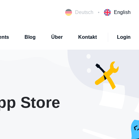
Deutsch
English
ents
Blog
Über
Kontakt
Login
pp Store