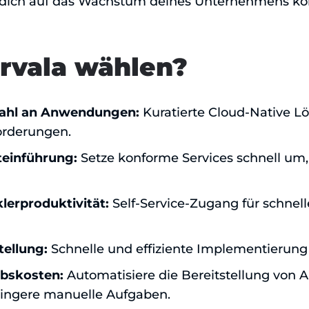
u dich auf das Wachstum deines Unternehmens kon
rvala wählen?
wahl an Anwendungen:
Kuratierte Cloud-Native L
orderungen.
teinführung:
Setze konforme Services schnell um
lerproduktivität:
Self-Service-Zugang für schnel
tellung:
Schnelle und effiziente Implementieru
ebskosten:
Automatisiere die Bereitstellung von 
ringere manuelle Aufgaben.