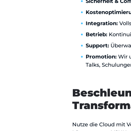
Sicherheit & Co
Kostenoptimier
Integration:
Voll
Betrieb:
Kontinui
Support:
Überwac
Promotion:
Wir u
Talks, Schulung
Beschleun
Transform
Nutze die Cloud mit V