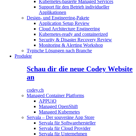
Kubernetes-basierte Managed Services
Support für den Betrieb individueller
Applikationen
Design- und Engineering-Pakete
Application Setup Review
Cloud Architecture Engineering
Kubernetes-ready and containerized
Security & Disaster Recovery Review
Monitoring & Alerting Workshop
Typische Lösungen nach Branche
Produkte
Schau dir die neue Codey Website
an
codey.ch
Managed Container Platforms
APPUiO
Managed OpenShift
Managed Kubernetes
Servala – Der souveräne App Store
Servala für Softwarehersteller
Servala für Cloud Provider
Servala für Unternehmen