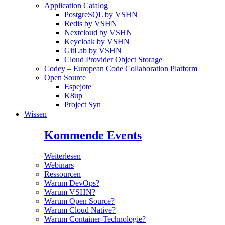
Application Catalog
PostgreSQL by VSHN
Redis by VSHN
Nextcloud by VSHN
Keycloak by VSHN
GitLab by VSHN
Cloud Provider Object Storage
Codey – European Code Collaboration Platform
Open Source
Espejote
K8up
Project Syn
Wissen
Kommende Events
Weiterlesen
Webinars
Ressourcen
Warum DevOps?
Warum VSHN?
Warum Open Source?
Warum Cloud Native?
Warum Container-Technologie?