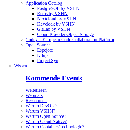
Application Catalog
PostgreSQL by VSHN
Redis by VSHN
Nextcloud by VSHN
Keycloak by VSHN
GitLab by VSHN
Cloud Provider Object Storage
Codey – European Code Collaboration Platform
Open Source
Espejote
K8up
Project Syn
Wissen
Kommende Events
Weiterlesen
Webinars
Ressourcen
Warum DevOps?
Warum VSHN?
Warum Open Source?
Warum Cloud Native?
Warum Container-Technologie?