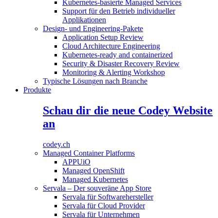
Kubernetes-basierte Managed Services
Support für den Betrieb individueller
Applikationen
Design- und Engineering-Pakete
Application Setup Review
Cloud Architecture Engineering
Kubernetes-ready and containerized
Security & Disaster Recovery Review
Monitoring & Alerting Workshop
Typische Lösungen nach Branche
Produkte
Schau dir die neue Codey Website
an
codey.ch
Managed Container Platforms
APPUiO
Managed OpenShift
Managed Kubernetes
Servala – Der souveräne App Store
Servala für Softwarehersteller
Servala für Cloud Provider
Servala für Unternehmen