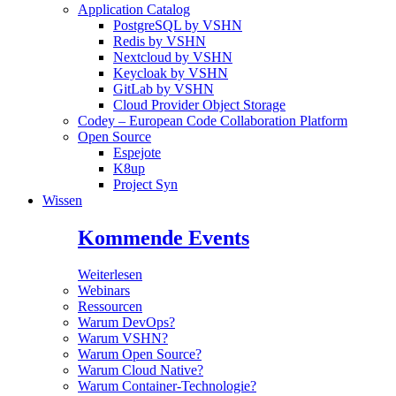
Application Catalog
PostgreSQL by VSHN
Redis by VSHN
Nextcloud by VSHN
Keycloak by VSHN
GitLab by VSHN
Cloud Provider Object Storage
Codey – European Code Collaboration Platform
Open Source
Espejote
K8up
Project Syn
Wissen
Kommende Events
Weiterlesen
Webinars
Ressourcen
Warum DevOps?
Warum VSHN?
Warum Open Source?
Warum Cloud Native?
Warum Container-Technologie?