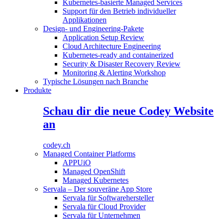
Kubernetes-basierte Managed Services
Support für den Betrieb individueller
Applikationen
Design- und Engineering-Pakete
Application Setup Review
Cloud Architecture Engineering
Kubernetes-ready and containerized
Security & Disaster Recovery Review
Monitoring & Alerting Workshop
Typische Lösungen nach Branche
Produkte
Schau dir die neue Codey Website
an
codey.ch
Managed Container Platforms
APPUiO
Managed OpenShift
Managed Kubernetes
Servala – Der souveräne App Store
Servala für Softwarehersteller
Servala für Cloud Provider
Servala für Unternehmen