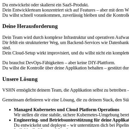
Du entwickelst oder skalierst ein SaaS-Produkt.
Dein Entwicklerteam konzentriert sich auf Features – aber mit dem W
Du willst schnell vorankommen, zuverlässig bleiben und die Kontrolle
Deine Herausforderung
Dein Team wird durch komplexe Infrastruktur und operativen Aufwand 
Dir fehlt ein strukturierter Weg, um Backend-Services wie Datenbanke
sind.
Dein Cloud-Setup wirkt improvisiert, und du willst nicht ein komplet
Du brauchst DevOps-Fähigkeiten – aber keine DIY-Plattform.
Du willst die Kontrolle über deine Applikation behalten – gestützt du
Unsere Lösung
VSHN ermöglicht deinem Team, die Applikation selbst zu betreiben – g
Gemeinsam definieren wir eine Lösung, die zu deinem Stack, den St
Managed Kubernetes und Cloud Platform Operations
Wir stellen dir eine stabile, sichere Kubernetes-Umgebung bere
Engineering- und Betriebsunterstützung für deine Applika
Du entwickelst und deployst – wir unterstützen dich bei Pipel