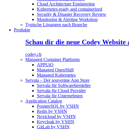
Cloud Architecture Engineering
Kubernetes-ready and containerized
Security & Disaster Recovery Review
Monitoring & Alerting Workshop
Typische Lösungen nach Branche
Produkte
Schau dir die neue Codey Website 
codey.ch
Managed Container Platforms
APPUiO
Managed OpenShift
Managed Kubernetes
Servala – Der souveräne App Store
Servala für Softwarehersteller
Servala für Cloud Provider
Servala für Unternehmen
Application Catalog
PostgreSQL by VSHN
Redis by VSHN
Nextcloud by VSHN
Keycloak by VSHN
GitLab by VSHN