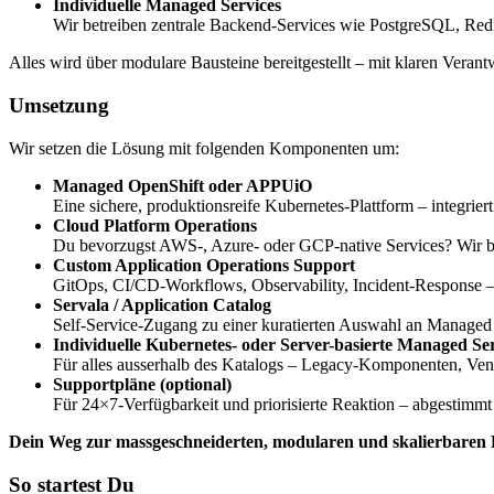
Individuelle Managed Services
Wir betreiben zentrale Backend-Services wie PostgreSQL, Redi
Alles wird über modulare Bausteine bereitgestellt – mit klaren Vera
Umsetzung
Wir setzen die Lösung mit folgenden Komponenten um:
Managed OpenShift oder APPUiO
Eine sichere, produktionsreife Kubernetes-Plattform – integri
Cloud Platform Operations
Du bevorzugst AWS-, Azure- oder GCP-native Services? Wir bet
Custom Application Operations Support
GitOps, CI/CD-Workflows, Observability, Incident-Response – 
Servala / Application Catalog
Self-Service-Zugang zu einer kuratierten Auswahl an Manage
Individuelle Kubernetes- oder Server-basierte Managed Ser
Für alles ausserhalb des Katalogs – Legacy-Komponenten, Vend
Supportpläne (optional)
Für 24×7-Verfügbarkeit und priorisierte Reaktion – abgestimmt 
Dein Weg zur massgeschneiderten, modularen und skalierbaren
So startest Du