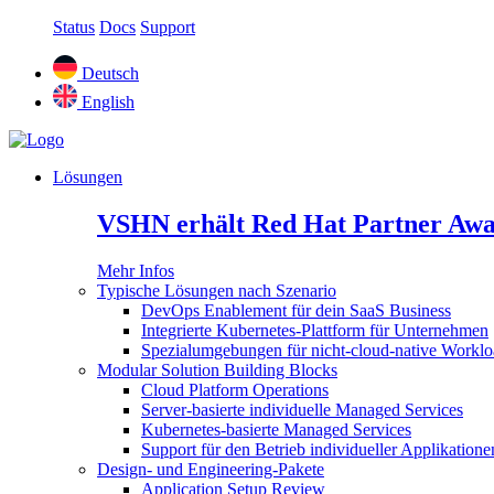
Status
Docs
Support
Deutsch
English
Lösungen
VSHN erhält Red Hat Partner Awa
Mehr Infos
Typische Lösungen nach Szenario
DevOps Enablement für dein SaaS Business
Integrierte Kubernetes-Plattform für Unternehmen
Spezialumgebungen für nicht-cloud-native Worklo
Modular Solution Building Blocks
Cloud Platform Operations
Server-basierte individuelle Managed Services
Kubernetes-basierte Managed Services
Support für den Betrieb individueller Applikatione
Design- und Engineering-Pakete
Application Setup Review