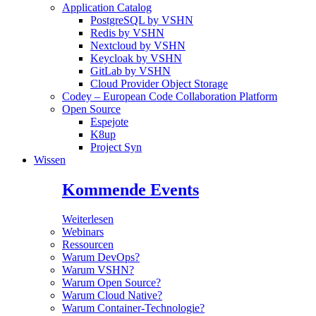
Application Catalog
PostgreSQL by VSHN
Redis by VSHN
Nextcloud by VSHN
Keycloak by VSHN
GitLab by VSHN
Cloud Provider Object Storage
Codey – European Code Collaboration Platform
Open Source
Espejote
K8up
Project Syn
Wissen
Kommende Events
Weiterlesen
Webinars
Ressourcen
Warum DevOps?
Warum VSHN?
Warum Open Source?
Warum Cloud Native?
Warum Container-Technologie?