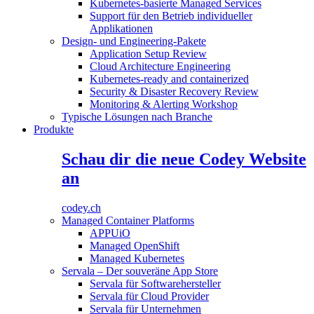
Kubernetes-basierte Managed Services
Support für den Betrieb individueller
Applikationen
Design- und Engineering-Pakete
Application Setup Review
Cloud Architecture Engineering
Kubernetes-ready and containerized
Security & Disaster Recovery Review
Monitoring & Alerting Workshop
Typische Lösungen nach Branche
Produkte
Schau dir die neue Codey Website
an
codey.ch
Managed Container Platforms
APPUiO
Managed OpenShift
Managed Kubernetes
Servala – Der souveräne App Store
Servala für Softwarehersteller
Servala für Cloud Provider
Servala für Unternehmen