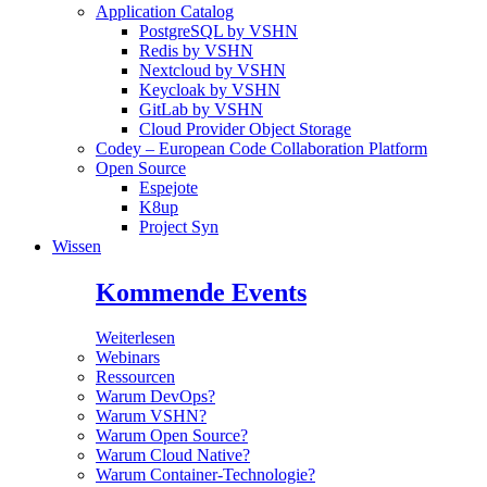
Application Catalog
PostgreSQL by VSHN
Redis by VSHN
Nextcloud by VSHN
Keycloak by VSHN
GitLab by VSHN
Cloud Provider Object Storage
Codey – European Code Collaboration Platform
Open Source
Espejote
K8up
Project Syn
Wissen
Kommende Events
Weiterlesen
Webinars
Ressourcen
Warum DevOps?
Warum VSHN?
Warum Open Source?
Warum Cloud Native?
Warum Container-Technologie?