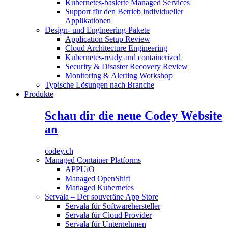
Kubernetes-basierte Managed Services
Support für den Betrieb individueller
Applikationen
Design- und Engineering-Pakete
Application Setup Review
Cloud Architecture Engineering
Kubernetes-ready and containerized
Security & Disaster Recovery Review
Monitoring & Alerting Workshop
Typische Lösungen nach Branche
Produkte
Schau dir die neue Codey Website
an
codey.ch
Managed Container Platforms
APPUiO
Managed OpenShift
Managed Kubernetes
Servala – Der souveräne App Store
Servala für Softwarehersteller
Servala für Cloud Provider
Servala für Unternehmen