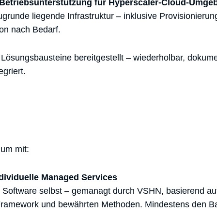
 Betriebsunterstützung für Hyperscaler-Cloud-Umg
ugrunde liegende Infrastruktur – inklusive Provisionieru
ion nach Bedarf.
 Lösungsbausteine bereitgestellt – wiederholbar, dokumen
griert.
 um mit:
ndividuelle Managed Services
r Software selbst – gemanagt durch VSHN, basierend a
Framework und bewährten Methoden. Mindestens den B