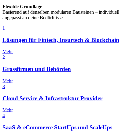
Flexible Grundlage
Basierend auf denselben modularen Bausteinen – individuell
angepasst an deine Bedürfnisse
1
Lösungen für Fintech, Insurtech & Blockchain
Mehr
2
Grossfirmen und Behörden
Mehr
3
Cloud Service & Infrastruktur Provider
Mehr
4
SaaS & eCommerce StartUps und ScaleUps