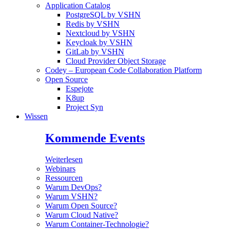
Application Catalog
PostgreSQL by VSHN
Redis by VSHN
Nextcloud by VSHN
Keycloak by VSHN
GitLab by VSHN
Cloud Provider Object Storage
Codey – European Code Collaboration Platform
Open Source
Espejote
K8up
Project Syn
Wissen
Kommende Events
Weiterlesen
Webinars
Ressourcen
Warum DevOps?
Warum VSHN?
Warum Open Source?
Warum Cloud Native?
Warum Container-Technologie?