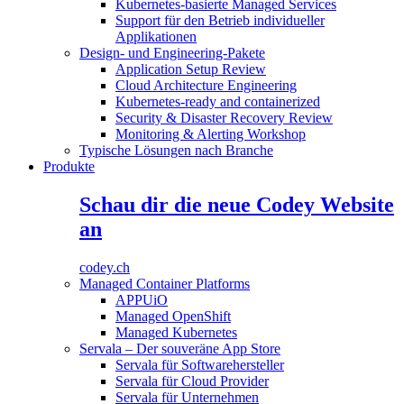
Kubernetes-basierte Managed Services
Support für den Betrieb individueller
Applikationen
Design- und Engineering-Pakete
Application Setup Review
Cloud Architecture Engineering
Kubernetes-ready and containerized
Security & Disaster Recovery Review
Monitoring & Alerting Workshop
Typische Lösungen nach Branche
Produkte
Schau dir die neue Codey Website
an
codey.ch
Managed Container Platforms
APPUiO
Managed OpenShift
Managed Kubernetes
Servala – Der souveräne App Store
Servala für Softwarehersteller
Servala für Cloud Provider
Servala für Unternehmen