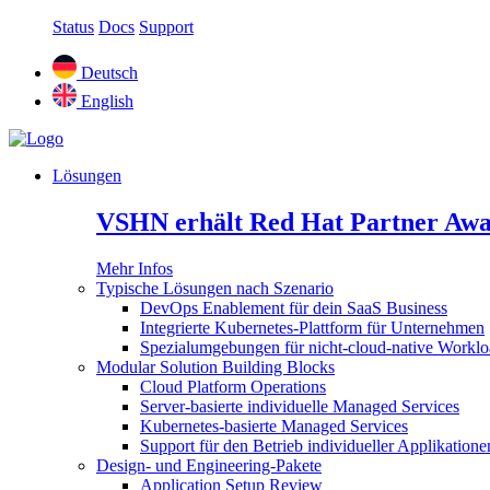
Status
Docs
Support
Deutsch
English
Lösungen
VSHN erhält Red Hat Partner Awa
Mehr Infos
Typische Lösungen nach Szenario
DevOps Enablement für dein SaaS Business
Integrierte Kubernetes-Plattform für Unternehmen
Spezialumgebungen für nicht-cloud-native Worklo
Modular Solution Building Blocks
Cloud Platform Operations
Server-basierte individuelle Managed Services
Kubernetes-basierte Managed Services
Support für den Betrieb individueller Applikatione
Design- und Engineering-Pakete
Application Setup Review