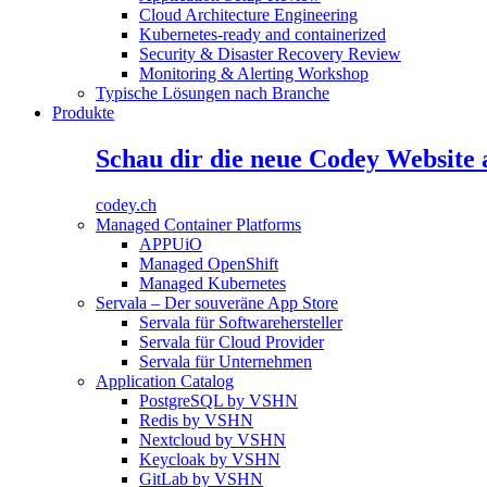
Cloud Architecture Engineering
Kubernetes-ready and containerized
Security & Disaster Recovery Review
Monitoring & Alerting Workshop
Typische Lösungen nach Branche
Produkte
Schau dir die neue Codey Website 
codey.ch
Managed Container Platforms
APPUiO
Managed OpenShift
Managed Kubernetes
Servala – Der souveräne App Store
Servala für Softwarehersteller
Servala für Cloud Provider
Servala für Unternehmen
Application Catalog
PostgreSQL by VSHN
Redis by VSHN
Nextcloud by VSHN
Keycloak by VSHN
GitLab by VSHN