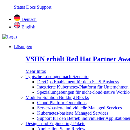
Status
Docs
Support
Deutsch
English
Lösungen
VSHN erhält Red Hat Partner Awa
Mehr Infos
Typische Lösungen nach Szenario
DevOps Enablement für dein SaaS Business
Integrierte Kubernetes-Plattform für Unternehmen
Spezialumgebungen für nicht-cloud-native Worklo
Modular Solution Building Blocks
Cloud Platform Operations
Server-basierte individuelle Managed Services
Kubernetes-basierte Managed Services
Support für den Betrieb individueller Applikatione
Design- und Engineering-Pakete
Application Setup Review