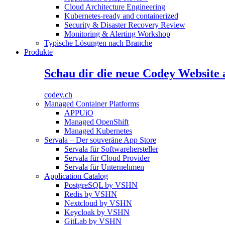
Cloud Architecture Engineering
Kubernetes-ready and containerized
Security & Disaster Recovery Review
Monitoring & Alerting Workshop
Typische Lösungen nach Branche
Produkte
Schau dir die neue Codey Website 
codey.ch
Managed Container Platforms
APPUiO
Managed OpenShift
Managed Kubernetes
Servala – Der souveräne App Store
Servala für Softwarehersteller
Servala für Cloud Provider
Servala für Unternehmen
Application Catalog
PostgreSQL by VSHN
Redis by VSHN
Nextcloud by VSHN
Keycloak by VSHN
GitLab by VSHN