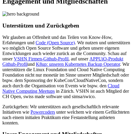
Engagement und Mitgliedschaften
Unterstützen und Zurückgeben
Wir glauben an Offenheit und das Teilen von Know-How,
Erfahrungen und
Code (Open Source)
. Wir nutzen und unterstützen
wo möglich Open Source Software und geben unsere eigenen
Entwicklungen auch wieder zurück an die Community. Schau auf
unser
VSHN Firmen-Github-Profil
, auf unser
APPUiO-Produkt
Github-Profil
und
K8up: unseren Kubernetes Backup Operator
. Wir
unterstützen die Linux Foundation und Cloud Native Computing
Foundation nicht nur monetär im Sinne unserer Mitgliedschaft oder
bspw. dem Sponsoring der KubeCon/CloudNativeCon, sondern
auch durch die Organisation von Events wie bspw. den
Cloud
Native Computing Meetups
in Zürich. VSHN ist auch Mitglied der
CH Open, swiss made software und simsa/swico.
Zurückgeben: Wir unterstützen auch gesellschaftlich relevante
Initiativen wie
Powercoders
unter welchem wir einem Geflüchteten
nach einem initialen Praktikum eine Festanstellung anbieten
konnten.