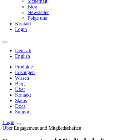
Sicherheit
Blog
Newsletter
Folge uns
Kontakt
Login
Deutsch
English
Produkte
Lösungen
Wissen
Blog
Über
Kontakt
Status
Docs
Support
Login
Über
Engagement und Mitgliedschaften