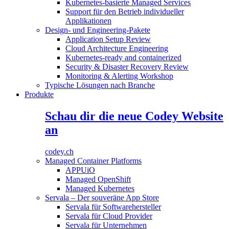
Kubernetes-basierte Managed Services
Support für den Betrieb individueller
Applikationen
Design- und Engineering-Pakete
Application Setup Review
Cloud Architecture Engineering
Kubernetes-ready and containerized
Security & Disaster Recovery Review
Monitoring & Alerting Workshop
Typische Lösungen nach Branche
Produkte
Schau dir die neue Codey Website
an
codey.ch
Managed Container Platforms
APPUiO
Managed OpenShift
Managed Kubernetes
Servala – Der souveräne App Store
Servala für Softwarehersteller
Servala für Cloud Provider
Servala für Unternehmen