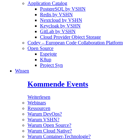
Application Catalog
PostgreSQL by VSHN
Redis by VSHN
Nextcloud by VSHN
Keycloak by VSHN
GitLab by VSHN
Cloud Provider Object Storage
Codey – European Code Collaboration Platform
Open Source
Espejote
K8up
Project Syn
Wissen
Kommende Events
Weiterlesen
Webinars
Ressourcen
Warum DevOps?
Warum VSHN?
Warum Open Source?
Warum Cloud Native?
Warum Container-Technologie?