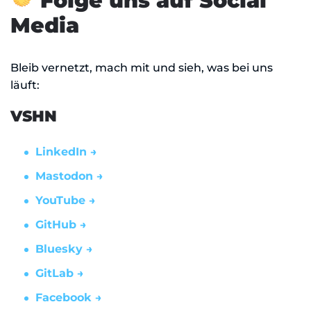
Folge uns auf Social
Media
Bleib vernetzt, mach mit und sieh, was bei uns
läuft:
VSHN
LinkedIn →
Mastodon →
YouTube →
GitHub →
Bluesky →
GitLab →
Facebook →