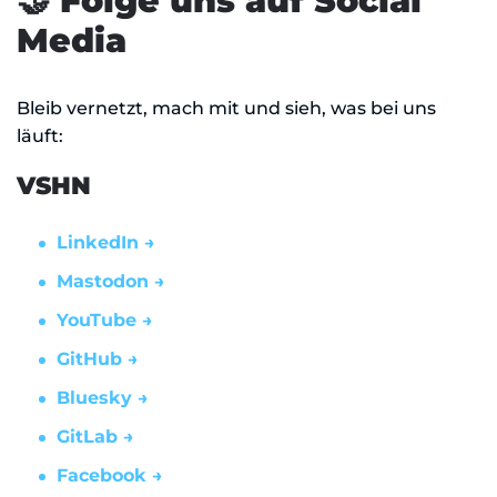
🤝 Folge uns auf Social
Media
Bleib vernetzt, mach mit und sieh, was bei uns
läuft:
VSHN
LinkedIn →
Mastodon →
YouTube →
GitHub →
Bluesky →
GitLab →
Facebook →