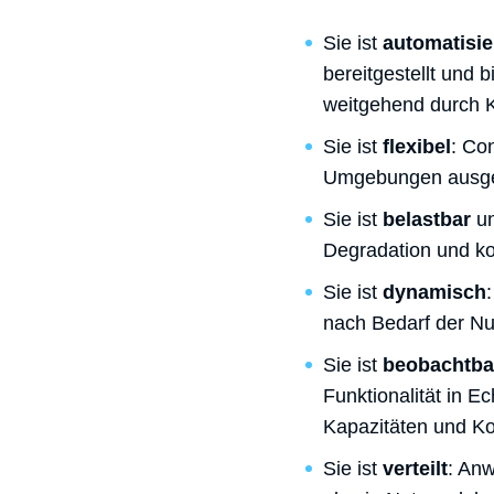
Sie ist
automatisie
bereitgestellt und 
weitgehend durch K
Sie ist
flexibel
: Co
Umgebungen ausgefü
Sie ist
belastbar
u
Degradation und ko
Sie ist
dynamisch
nach Bedarf der Nu
Sie ist
beobachtba
Funktionalität in E
Kapazitäten und K
Sie ist
verteilt
: Anw