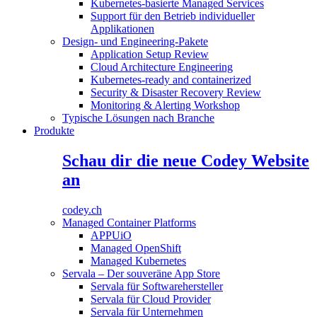
Kubernetes-basierte Managed Services
Support für den Betrieb individueller
Applikationen
Design- und Engineering-Pakete
Application Setup Review
Cloud Architecture Engineering
Kubernetes-ready and containerized
Security & Disaster Recovery Review
Monitoring & Alerting Workshop
Typische Lösungen nach Branche
Produkte
Schau dir die neue Codey Website
an
codey.ch
Managed Container Platforms
APPUiO
Managed OpenShift
Managed Kubernetes
Servala – Der souveräne App Store
Servala für Softwarehersteller
Servala für Cloud Provider
Servala für Unternehmen