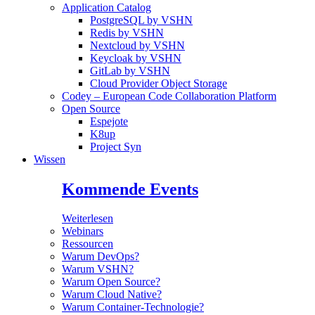
Application Catalog
PostgreSQL by VSHN
Redis by VSHN
Nextcloud by VSHN
Keycloak by VSHN
GitLab by VSHN
Cloud Provider Object Storage
Codey – European Code Collaboration Platform
Open Source
Espejote
K8up
Project Syn
Wissen
Kommende Events
Weiterlesen
Webinars
Ressourcen
Warum DevOps?
Warum VSHN?
Warum Open Source?
Warum Cloud Native?
Warum Container-Technologie?