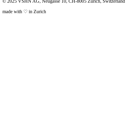
© 2025 VSHN AG, Neugasse 10, CH-8005 Zürich, Switzerland
made with ♡ in Zurich