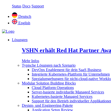
Status
Docs
Support
Deutsch
English
Lösungen
VSHN erhält Red Hat Partner Awa
Mehr Infos
Typische Lösungen nach Szenario
DevOps Enablement für dein SaaS Business
Integrierte Kubernetes-Plattform für Unternehmen
Spezialumgebungen für nicht-cloud-native Worklo
Modular Solution Building Blocks
Cloud Platform Operations
Server-basierte individuelle Managed Services
Kubernetes-basierte Managed Services
Support für den Betrieb individueller Applikatione
Design- und Engineering-Pakete
Application Setup Review