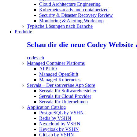
Cloud Architecture Engineering
Kubernetes-ready and containerized
Security & Disaster Recovery Review
Monitoring & Alerting Workshop
Typische Lösungen nach Branche
Produkte
Schau dir die neue Codey Website 
codey.ch
Managed Container Platforms
APPUiO
Managed OpenShift
Managed Kubernetes
Servala – Der souveräne App Store
Servala für Softwarehersteller
Servala für Cloud Provider
Servala für Unternehmen
Application Catalog
PostgreSQL by VSHN
Redis by VSHN
Nextcloud by VSHN
Keycloak by VSHN
GitLab by VSHN