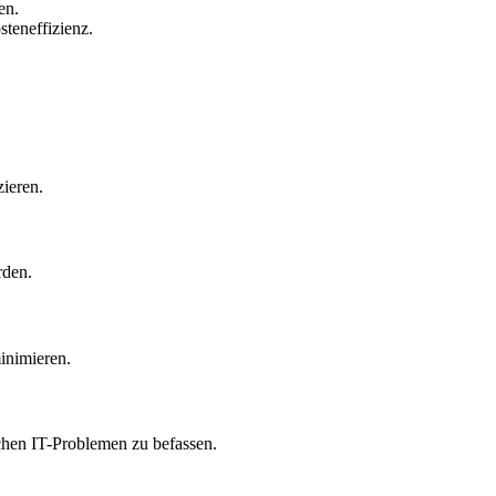
en.
teneffizienz.
ieren.
rden.
inimieren.
ichen IT-Problemen zu befassen.