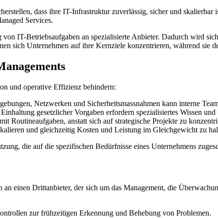
erstellen, dass ihre IT-Infrastruktur zuverlässig, sicher und skalierba
Managed Services.
on IT-Betriebsaufgaben an spezialisierte Anbieter. Dadurch wird sicherg
nen sich Unternehmen auf ihre Kernziele konzentrieren, während sie de
-Managements
on und operative Effizienz behindern:
mgebungen, Netzwerken und Sicherheitsmassnahmen kann interne Team
inhaltung gesetzlicher Vorgaben erfordern spezialisiertes Wissen und 
it Routineaufgaben, anstatt sich auf strategische Projekte zu konzentri
 skalieren und gleichzeitig Kosten und Leistung im Gleichgewicht zu hal
tzung, die auf die spezifischen Bedürfnisse eines Unternehmens zugesch
 an einen Drittanbieter, der sich um das Management, die Überwachun
ntrollen zur frühzeitigen Erkennung und Behebung von Problemen.