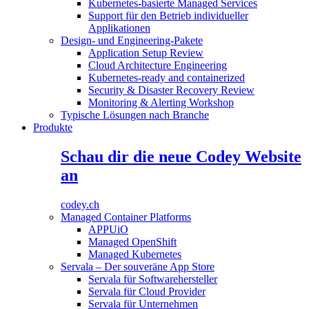
Kubernetes-basierte Managed Services
Support für den Betrieb individueller
Applikationen
Design- und Engineering-Pakete
Application Setup Review
Cloud Architecture Engineering
Kubernetes-ready and containerized
Security & Disaster Recovery Review
Monitoring & Alerting Workshop
Typische Lösungen nach Branche
Produkte
Schau dir die neue Codey Website
an
codey.ch
Managed Container Platforms
APPUiO
Managed OpenShift
Managed Kubernetes
Servala – Der souveräne App Store
Servala für Softwarehersteller
Servala für Cloud Provider
Servala für Unternehmen