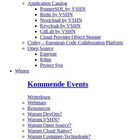
Application Catalog
PostgreSQL by VSHN
Redis by VSHN
Nextcloud by VSHN
Keycloak by VSHN
GitLab by VSHN
Cloud Provider Object Storage
Codey – European Code Collaboration Platform
Open Source
Espejote
K8up
Project Syn
Wissen
Kommende Events
Weiterlesen
Webinars
Ressourcen
Warum DevOps?
Warum VSHN?
Warum Open Source?
Warum Cloud Native?
Warum Container-Technologie?