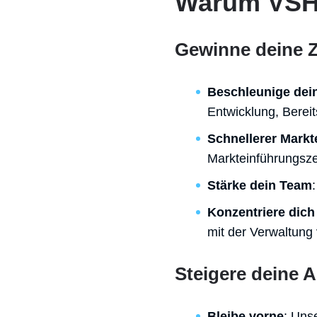
Warum VSHN 
Gewinne deine Z
Beschleunige dein
Entwicklung, Bereit
Schnellerer Markte
Markteinführungsze
Stärke dein Team
Konzentriere dich
mit der Verwaltung
Steigere deine Ag
Bleibe vorne
: Unse