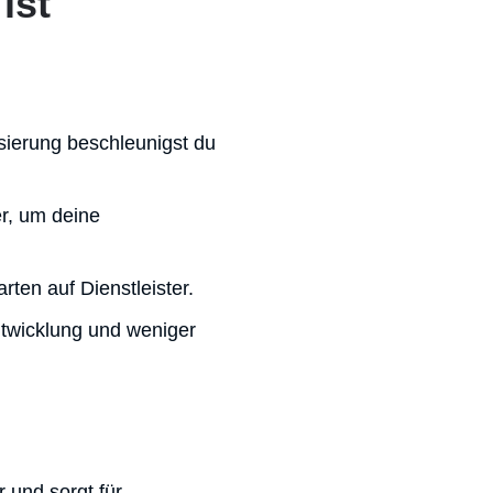
ist
tisierung beschleunigst du
r, um deine
ten auf Dienstleister.
ntwicklung und weniger
r und sorgt für