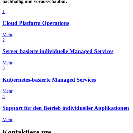
nachhaltig und vorausschaubar.
1
Cloud Platform Operations
Mehr
2
Server-basierte individuelle Managed Services
Mehr
3
Kubernetes-basierte Managed Services
Mehr
4
Support für den Betrieb individueller Applikationen
Mehr
Kontaktiere uns