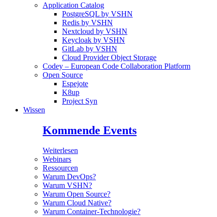
Application Catalog
PostgreSQL by VSHN
Redis by VSHN
Nextcloud by VSHN
Keycloak by VSHN
GitLab by VSHN
Cloud Provider Object Storage
Codey – European Code Collaboration Platform
Open Source
Espejote
K8up
Project Syn
Wissen
Kommende Events
Weiterlesen
Webinars
Ressourcen
Warum DevOps?
Warum VSHN?
Warum Open Source?
Warum Cloud Native?
Warum Container-Technologie?