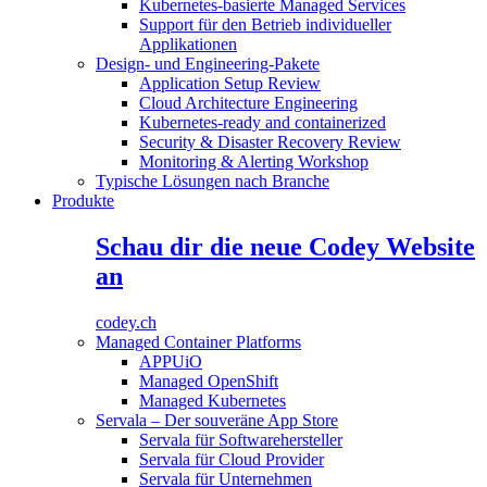
Kubernetes-basierte Managed Services
Support für den Betrieb individueller
Applikationen
Design- und Engineering-Pakete
Application Setup Review
Cloud Architecture Engineering
Kubernetes-ready and containerized
Security & Disaster Recovery Review
Monitoring & Alerting Workshop
Typische Lösungen nach Branche
Produkte
Schau dir die neue Codey Website
an
codey.ch
Managed Container Platforms
APPUiO
Managed OpenShift
Managed Kubernetes
Servala – Der souveräne App Store
Servala für Softwarehersteller
Servala für Cloud Provider
Servala für Unternehmen