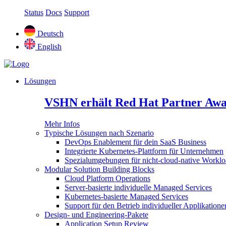
Status
Docs
Support
Deutsch
English
Lösungen
VSHN erhält Red Hat Partner Awa
Mehr Infos
Typische Lösungen nach Szenario
DevOps Enablement für dein SaaS Business
Integrierte Kubernetes-Plattform für Unternehmen
Spezialumgebungen für nicht-cloud-native Worklo
Modular Solution Building Blocks
Cloud Platform Operations
Server-basierte individuelle Managed Services
Kubernetes-basierte Managed Services
Support für den Betrieb individueller Applikatione
Design- und Engineering-Pakete
Application Setup Review