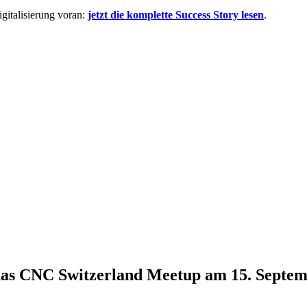
italisierung voran:
jetzt die komplette Success Story lesen
.
 das CNC Switzerland Meetup am 15. Septe