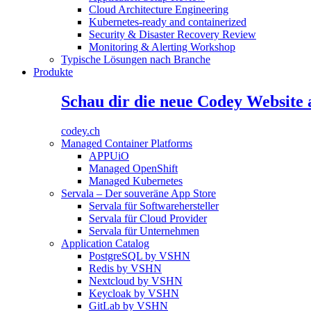
Cloud Architecture Engineering
Kubernetes-ready and containerized
Security & Disaster Recovery Review
Monitoring & Alerting Workshop
Typische Lösungen nach Branche
Produkte
Schau dir die neue Codey Website 
codey.ch
Managed Container Platforms
APPUiO
Managed OpenShift
Managed Kubernetes
Servala – Der souveräne App Store
Servala für Softwarehersteller
Servala für Cloud Provider
Servala für Unternehmen
Application Catalog
PostgreSQL by VSHN
Redis by VSHN
Nextcloud by VSHN
Keycloak by VSHN
GitLab by VSHN