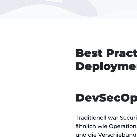
Best Prac
Deployme
DevSecOps
Traditionell war Secu
ähnlich wie Operatio
und die Verschiebung d