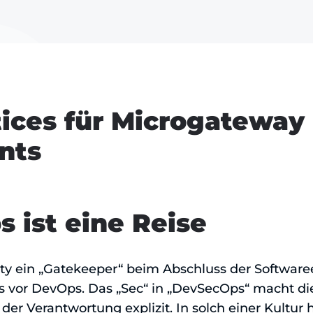
tices für Microgateway
nts
 ist eine Reise
rity ein „Gatekeeper“ beim Abschluss der Softwar
ns vor DevOps. Das „Sec“ in „DevSecOps“ macht 
er Verantwortung explizit. In solch einer Kultur 