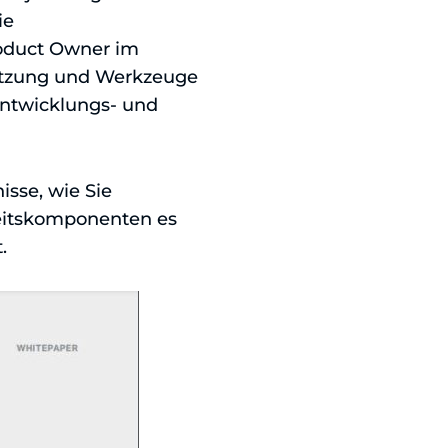
ie
roduct Owner im
tützung und Werkzeuge
 Entwicklungs- und
sse, wie Sie
heitskomponenten es
.