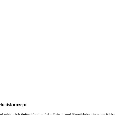
rheitskonzept
nd wirkt sich tiefgreifend auf das Privat- und Berufsleben in einer Weis