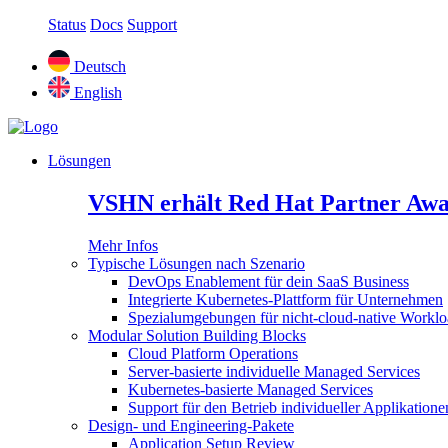
Status
Docs
Support
Deutsch
English
Lösungen
VSHN erhält Red Hat Partner Awa
Mehr Infos
Typische Lösungen nach Szenario
DevOps Enablement für dein SaaS Business
Integrierte Kubernetes-Plattform für Unternehmen
Spezialumgebungen für nicht-cloud-native Worklo
Modular Solution Building Blocks
Cloud Platform Operations
Server-basierte individuelle Managed Services
Kubernetes-basierte Managed Services
Support für den Betrieb individueller Applikatione
Design- und Engineering-Pakete
Application Setup Review