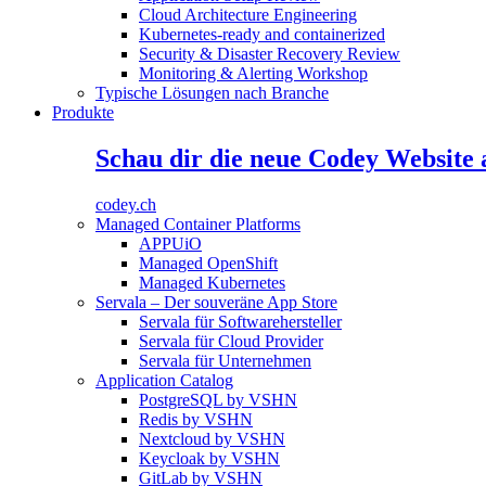
Cloud Architecture Engineering
Kubernetes-ready and containerized
Security & Disaster Recovery Review
Monitoring & Alerting Workshop
Typische Lösungen nach Branche
Produkte
Schau dir die neue Codey Website 
codey.ch
Managed Container Platforms
APPUiO
Managed OpenShift
Managed Kubernetes
Servala – Der souveräne App Store
Servala für Softwarehersteller
Servala für Cloud Provider
Servala für Unternehmen
Application Catalog
PostgreSQL by VSHN
Redis by VSHN
Nextcloud by VSHN
Keycloak by VSHN
GitLab by VSHN