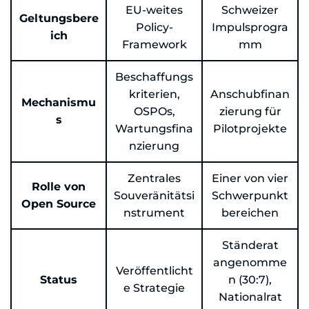
EU-weites
Schweizer
Geltungsbere
Policy-
Impulsprogra
ich
Framework
mm
Beschaffungs
kriterien,
Anschubfinan
Mechanismu
OSPOs,
zierung für
s
Wartungsfina
Pilotprojekte
nzierung
Zentrales
Einer von vier
Rolle von
Souveränitätsi
Schwerpunkt
Open Source
nstrument
bereichen
Ständerat
angenomme
Veröffentlicht
Status
n (30:7),
e Strategie
Nationalrat