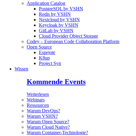
Application Catalog
PostgreSQL by VSHN
Redis by VSHN
Nextcloud by VSHN
Keycloak by VSHN
GitLab by VSHN
Cloud Provider Object Storage
Codey – European Code Collaboration Platform
Open Source
Espejote
K8up
Project Syn
Wissen
Kommende Events
Weiterlesen
Webinars
Ressourcen
Warum DevOps?
Warum VSHN?
Warum Open Source?
Warum Cloud Native?
Warum Container-Technologie?