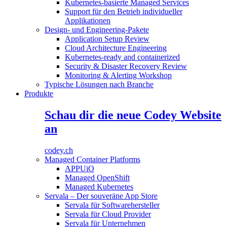
Kubernetes-basierte Managed Services
Support für den Betrieb individueller
Applikationen
Design- und Engineering-Pakete
Application Setup Review
Cloud Architecture Engineering
Kubernetes-ready and containerized
Security & Disaster Recovery Review
Monitoring & Alerting Workshop
Typische Lösungen nach Branche
Produkte
Schau dir die neue Codey Website
an
codey.ch
Managed Container Platforms
APPUiO
Managed OpenShift
Managed Kubernetes
Servala – Der souveräne App Store
Servala für Softwarehersteller
Servala für Cloud Provider
Servala für Unternehmen