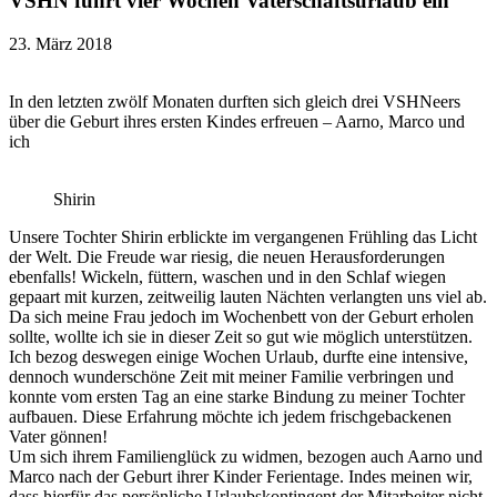
VSHN führt vier Wochen Vaterschaftsurlaub ein
23. März 2018
In den letzten zwölf Monaten durften sich gleich drei VSHNeers
über die Geburt ihres ersten Kindes erfreuen – Aarno, Marco und
ich
Shirin
Unsere Tochter Shirin erblickte im vergangenen Frühling das Licht
der Welt. Die Freude war riesig, die neuen Herausforderungen
ebenfalls! Wickeln, füttern, waschen und in den Schlaf wiegen
gepaart mit kurzen, zeitweilig lauten Nächten verlangten uns viel ab.
Da sich meine Frau jedoch im Wochenbett von der Geburt erholen
sollte, wollte ich sie in dieser Zeit so gut wie möglich unterstützen.
Ich bezog deswegen einige Wochen Urlaub, durfte eine intensive,
dennoch wunderschöne Zeit mit meiner Familie verbringen und
konnte vom ersten Tag an eine starke Bindung zu meiner Tochter
aufbauen. Diese Erfahrung möchte ich jedem frischgebackenen
Vater gönnen!
Um sich ihrem Familienglück zu widmen
, bezogen auch Aarno und
Marco nach der Geburt ihrer Kinder Ferientage. Indes meinen wir,
dass hierfür das persönliche Urlaubskontingent der Mitarbeiter nicht