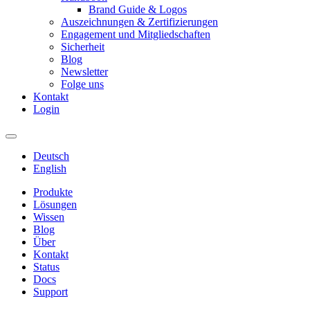
Brand Guide & Logos
Auszeichnungen & Zertifizierungen
Engagement und Mitgliedschaften
Sicherheit
Blog
Newsletter
Folge uns
Kontakt
Login
Deutsch
English
Produkte
Lösungen
Wissen
Blog
Über
Kontakt
Status
Docs
Support