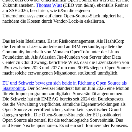
Zukunft ansehen.
Thomas Wüst
(CEO von ti&m), ebenfalls Redner
am SSF 2026, beschrieb, wie ti&m die eigenen
Unternehmenssysteme auf einen Open-Source-Stack migriert hat,
nachdem die Kosten durch Vendor-Lock-in eskalierten.
Das ist kein Idealismus. Es ist Risikomanagement. Als HashiCorp
die Terraform-Lizenz änderte und an IBM verkaufte, spaltete die
Community innerhalb von Monaten OpenTofu unter der Linux
Foundation ab. Als Atlassian Jira-Kunden von Server über Data
Center zu Cloud zwang, berichtete Wüst, dass die Lizenzkosten von
ti&m zwischen 2023 und 2027 um rund 900% stiegen. Open Source
macht solche erzwungenen Migrationen strukturell unmöglich.
EU und Schweiz bewegen sich beide in Richtung Open Source als
Staatspolitik
. Der Schweizer Ständerat hat im Juni 2026 eine Motion
für ein Impulsprogramm zur digitalen Souveränität angenommen.
Die Schweiz hat mit EMBAG bereits seit 2024 ein Bundesgesetz,
das die Verwaltung verpflichtet, sämtliche Eigenentwicklungen als
Open Source zu veröffentlichen, sofern kein spezifischer Grund
dagegen spricht. Die Open-Source-Strategie der EU positioniert
Open Source als zentral für die technologische Souveränität. Das
sind keine Nischenpositionen. Es ist ein sich formierender Konsens.