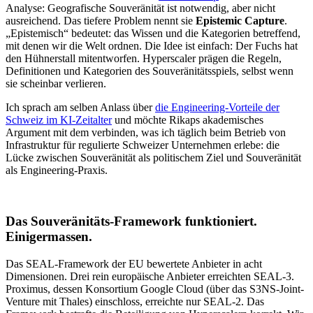
Analyse: Geografische Souveränität ist notwendig, aber nicht
ausreichend. Das tiefere Problem nennt sie
Epistemic Capture
.
„Epistemisch“ bedeutet: das Wissen und die Kategorien betreffend,
mit denen wir die Welt ordnen. Die Idee ist einfach: Der Fuchs hat
den Hühnerstall mitentworfen. Hyperscaler prägen die Regeln,
Definitionen und Kategorien des Souveränitätsspiels, selbst wenn
sie scheinbar verlieren.
Ich sprach am selben Anlass über
die Engineering-Vorteile der
Schweiz im KI-Zeitalter
und möchte Rikaps akademisches
Argument mit dem verbinden, was ich täglich beim Betrieb von
Infrastruktur für regulierte Schweizer Unternehmen erlebe: die
Lücke zwischen Souveränität als politischem Ziel und Souveränität
als Engineering-Praxis.
Das Souveränitäts-Framework funktioniert.
Einigermassen.
Das SEAL-Framework der EU bewertete Anbieter in acht
Dimensionen. Drei rein europäische Anbieter erreichten SEAL-3.
Proximus, dessen Konsortium Google Cloud (über das S3NS-Joint-
Venture mit Thales) einschloss, erreichte nur SEAL-2. Das