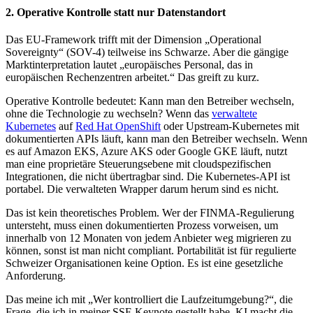
2. Operative Kontrolle statt nur Datenstandort
Das EU-Framework trifft mit der Dimension „Operational
Sovereignty“ (SOV-4) teilweise ins Schwarze. Aber die gängige
Marktinterpretation lautet „europäisches Personal, das in
europäischen Rechenzentren arbeitet.“ Das greift zu kurz.
Operative Kontrolle bedeutet: Kann man den Betreiber wechseln,
ohne die Technologie zu wechseln? Wenn das
verwaltete
Kubernetes
auf
Red Hat OpenShift
oder Upstream-Kubernetes mit
dokumentierten APIs läuft, kann man den Betreiber wechseln. Wenn
es auf Amazon EKS, Azure AKS oder Google GKE läuft, nutzt
man eine proprietäre Steuerungsebene mit cloudspezifischen
Integrationen, die nicht übertragbar sind. Die Kubernetes-API ist
portabel. Die verwalteten Wrapper darum herum sind es nicht.
Das ist kein theoretisches Problem. Wer der FINMA-Regulierung
untersteht, muss einen dokumentierten Prozess vorweisen, um
innerhalb von 12 Monaten von jedem Anbieter weg migrieren zu
können, sonst ist man nicht compliant. Portabilität ist für regulierte
Schweizer Organisationen keine Option. Es ist eine gesetzliche
Anforderung.
Das meine ich mit „Wer kontrolliert die Laufzeitumgebung?“, die
Frage, die ich in meiner SSF-Keynote gestellt habe. KI macht die