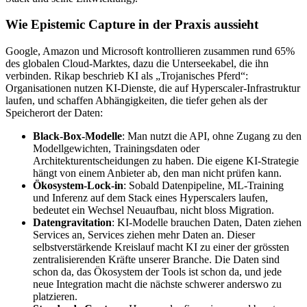
Wie Epistemic Capture in der Praxis aussieht
Google, Amazon und Microsoft kontrollieren zusammen rund 65%
des globalen Cloud-Marktes, dazu die Unterseekabel, die ihn
verbinden. Rikap beschrieb KI als „Trojanisches Pferd“:
Organisationen nutzen KI-Dienste, die auf Hyperscaler-Infrastruktur
laufen, und schaffen Abhängigkeiten, die tiefer gehen als der
Speicherort der Daten:
Black-Box-Modelle
: Man nutzt die API, ohne Zugang zu den
Modellgewichten, Trainingsdaten oder
Architekturentscheidungen zu haben. Die eigene KI-Strategie
hängt von einem Anbieter ab, den man nicht prüfen kann.
Ökosystem-Lock-in
: Sobald Datenpipeline, ML-Training
und Inferenz auf dem Stack eines Hyperscalers laufen,
bedeutet ein Wechsel Neuaufbau, nicht bloss Migration.
Datengravitation
: KI-Modelle brauchen Daten, Daten ziehen
Services an, Services ziehen mehr Daten an. Dieser
selbstverstärkende Kreislauf macht KI zu einer der grössten
zentralisierenden Kräfte unserer Branche. Die Daten sind
schon da, das Ökosystem der Tools ist schon da, und jede
neue Integration macht die nächste schwerer anderswo zu
platzieren.