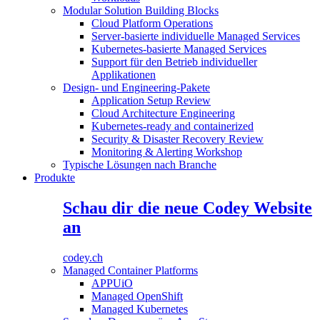
Modular Solution Building Blocks
Cloud Platform Operations
Server-basierte individuelle Managed Services
Kubernetes-basierte Managed Services
Support für den Betrieb individueller
Applikationen
Design- und Engineering-Pakete
Application Setup Review
Cloud Architecture Engineering
Kubernetes-ready and containerized
Security & Disaster Recovery Review
Monitoring & Alerting Workshop
Typische Lösungen nach Branche
Produkte
Schau dir die neue Codey Website
an
codey.ch
Managed Container Platforms
APPUiO
Managed OpenShift
Managed Kubernetes