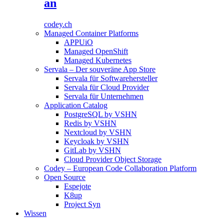
an
codey.ch
Managed Container Platforms
APPUiO
Managed OpenShift
Managed Kubernetes
Servala – Der souveräne App Store
Servala für Softwarehersteller
Servala für Cloud Provider
Servala für Unternehmen
Application Catalog
PostgreSQL by VSHN
Redis by VSHN
Nextcloud by VSHN
Keycloak by VSHN
GitLab by VSHN
Cloud Provider Object Storage
Codey – European Code Collaboration Platform
Open Source
Espejote
K8up
Project Syn
Wissen