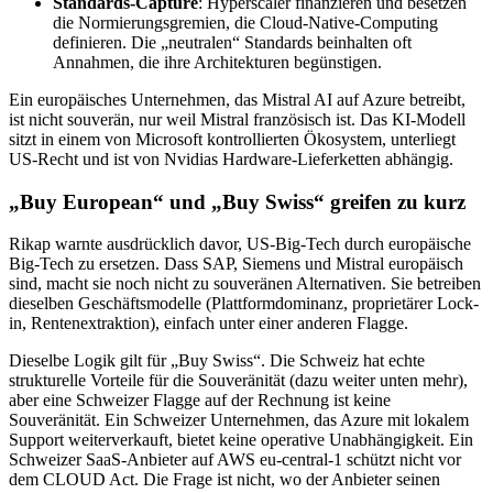
Standards-Capture
: Hyperscaler finanzieren und besetzen
die Normierungsgremien, die Cloud-Native-Computing
definieren. Die „neutralen“ Standards beinhalten oft
Annahmen, die ihre Architekturen begünstigen.
Ein europäisches Unternehmen, das Mistral AI auf Azure betreibt,
ist nicht souverän, nur weil Mistral französisch ist. Das KI-Modell
sitzt in einem von Microsoft kontrollierten Ökosystem, unterliegt
US-Recht und ist von Nvidias Hardware-Lieferketten abhängig.
„Buy European“ und „Buy Swiss“ greifen zu kurz
Rikap warnte ausdrücklich davor, US-Big-Tech durch europäische
Big-Tech zu ersetzen. Dass SAP, Siemens und Mistral europäisch
sind, macht sie noch nicht zu souveränen Alternativen. Sie betreiben
dieselben Geschäftsmodelle (Plattformdominanz, proprietärer Lock-
in, Rentenextraktion), einfach unter einer anderen Flagge.
Dieselbe Logik gilt für „Buy Swiss“. Die Schweiz hat echte
strukturelle Vorteile für die Souveränität (dazu weiter unten mehr),
aber eine Schweizer Flagge auf der Rechnung ist keine
Souveränität. Ein Schweizer Unternehmen, das Azure mit lokalem
Support weiterverkauft, bietet keine operative Unabhängigkeit. Ein
Schweizer SaaS-Anbieter auf AWS eu-central-1 schützt nicht vor
dem CLOUD Act. Die Frage ist nicht, wo der Anbieter seinen