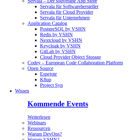
Servala – Der souveräne App Store
Servala für Softwarehersteller
Servala für Cloud Provider
Servala für Unternehmen
Application Catalog
PostgreSQL by VSHN
Redis by VSHN
Nextcloud by VSHN
Keycloak by VSHN
GitLab by VSHN
Cloud Provider Object Storage
Codey – European Code Collaboration Platform
Open Source
Espejote
K8up
Project Syn
Wissen
Kommende Events
Weiterlesen
Webinars
Ressourcen
Warum DevOps?
Warum VSHN?