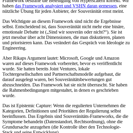
Framework bestrafte die Beteiligung von Hyperscalern korrekt. Wir
haben
das Framework analysiert und VSHN daran gemessen
, eine
nützliche Übung für jeden Anbieter, der Souveränität ernst meint.
Das Wichtigste an diesem Framework sind nicht die Ergebnisse
selbst. Entscheidend ist, dass Souveränität nicht mehr eine binäre,
emotionale Debatte ist („Sind wir souverän oder nicht?“). Sie ist
jetzt messbar über acht Dimensionen, die man diskutieren, planen
und priorisieren kann. Das verändert das Gespräch von Ideologie zu
Engineering.
Aber Rikaps Argument lautet: Microsoft, Google und Amazon
waren auf dieses Framework vorbereitet, bevor es veröffentlicht
wurde. Sie hatten bereits Joint Ventures, lokale
Tochtergesellschaften und Partnerschaftsmodelle aufgebaut, die
darauf ausgelegt waren, bei Souveränitätsbewertungen gut
abzuschneiden. Das Framework hat sie nicht überrascht. Sie haben
die Rahmenbedingungen mitgestaltet, in denen es geschrieben
wurde.
Das ist Epistemic Capture: Wenn die regulierten Unternehmen die
Kategorien, Definitionen und Prioritäten der Regulierung selbst
beeinflussen. Das Ergebnis sind Souveränitäts-Frameworks, die die
Symptome behandeln (Datenstandort, Rechtsordnung), ohne die
Grundursache anzugehen (die Kontrolle über den Technologie-
Stack und seine Entwicklung).